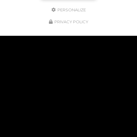
PERSONALIZE
PRIVACY POLICY
21/07/2026
LES PETITS FÊTARDS EVENTS MIS À L’HONNEUR
DANS UN ARTICLE DE TRIBUCA
Les Petits Fêtards Events est heureux de
partager une belle reconnaissance : notre
entreprise a été mise en lumière dans un article
du média économique régional
Tribuca
. Cette…
TOUTE L'ACTUALITÉ