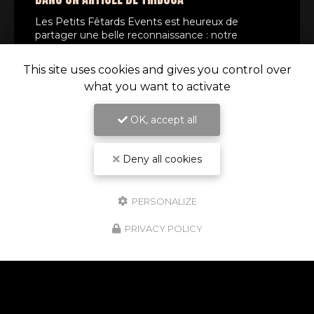
Les Petits Fêtards Events est heureux de
partager une belle reconnaissance : notre
entreprise a été mise en lumière dans un article
du média économique régional
Tribuca
. Cette…
This site uses cookies and gives you control over
what you want to activate
TOUTE L'ACTUALITÉ
OK, accept all
Deny all cookies
PERSONALIZE
PRIVACY POLICY
Entreprise de garde d'enfants