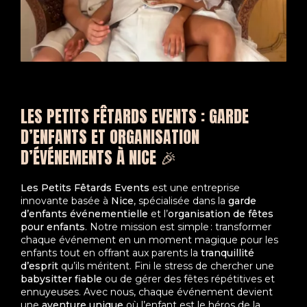
LES PETITS FÊTARDS EVENTS : GARDE
D’ENFANTS ET ORGANISATION
D’ÉVÉNEMENTS À NICE 🎉
Les Petits Fêtards Events
est une entreprise
innovante basée à
Nice
, spécialisée dans la
garde
d’enfants événementielle
et l’
organisation de fêtes
pour enfants
. Notre mission est simple : transformer
chaque événement en un moment magique pour les
enfants tout en offrant aux parents la
tranquillité
d’esprit
qu’ils méritent. Fini le stress de chercher une
babysitter fiable
ou de gérer des fêtes répétitives et
ennuyeuses. Avec nous, chaque événement devient
une
aventure unique
où l’enfant est le héros de la